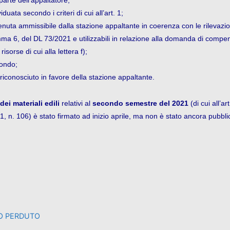
arte dell’appaltatore;
uata secondo i criteri di cui all’art. 1;
tenuta ammissibile dalla stazione appaltante in coerenza con le rilevazi
, comma 6, del DL 73/2021 e utilizzabili in relazione alla domanda di comp
sorse di cui alla lettera f);
Fondo;
 riconosciuto in favore della stazione appaltante.
dei materiali edili
relativi al
secondo semestre del 2021
(di cui all’a
21, n. 106
) è stato firmato ad inizio aprile, ma non è stato ancora pubbli
DO PERDUTO