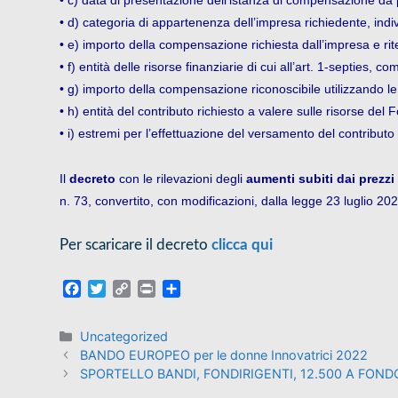
• c) data di presentazione dell’istanza di compensazione da p
• d) categoria di appartenenza dell’impresa richiedente, individ
• e) importo della compensazione richiesta dall’impresa e ri
• f) entità delle risorse finanziarie di cui all’art. 1-septies
• g) importo della compensazione riconoscibile utilizzando le ri
• h) entità del contributo richiesto a valere sulle risorse del 
• i) estremi per l’effettuazione del versamento del contributo
Il
decreto
con le rilevazioni degli
aumenti
subiti dai prezzi 
n. 73, convertito, con modificazioni, dalla legge 23 luglio 20
Per scaricare il decreto
clicca qui
F
T
C
P
C
a
w
o
r
o
c
i
p
i
n
Uncategorized
e
t
y
n
d
BANDO EUROPEO per le donne Innovatrici 2022
b
t
L
t
i
SPORTELLO BANDI, FONDIRIGENTI, 12.500 A FON
o
e
i
v
o
r
n
i