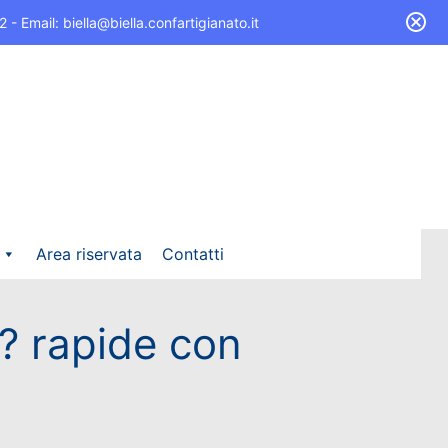
 Email: biella@biella.confartigianato.it
Area riservata
Contatti
i? rapide con