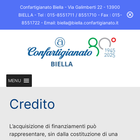
Confartigianato Biella - Via Galimberti 22 - 13900
BIELLA - Tel : 015-8551711 / 8551710 - Fax : 015-
8551722 - Email: biella@biella.confartigianato.it
MENU
Credito
L’acquisizione di finanziamenti può
rappresentare, sin dalla costituzione di una