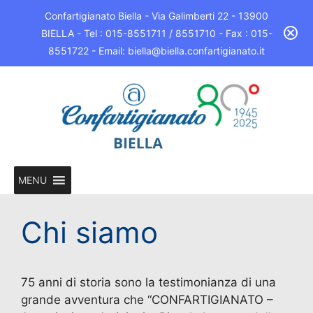
Confartigianato Biella - Via Galimberti 22 - 13900
BIELLA - Tel : 015-8551711 / 8551710 - Fax : 015-
8551722 - Email: biella@biella.confartigianato.it
MENU
Chi siamo
75 anni di storia sono la testimonianza di una
grande avventura che “CONFARTIGIANATO –