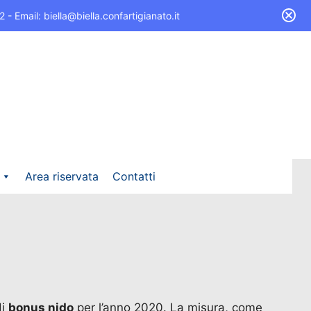
 Email: biella@biella.confartigianato.it
Area riservata
Contatti
di
bonus nido
per l’anno 2020. La misura, come