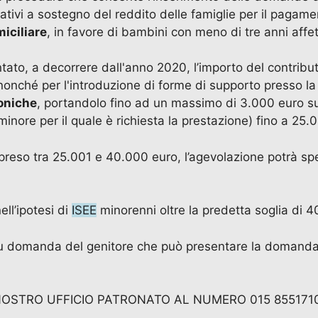
mativi a sostegno del reddito delle famiglie per il pagame
iciliare
, in favore di bambini con meno di tre anni affet
to, a decorrere dall'anno 2020, l’importo del contributo
 nonché per l'introduzione di forme di supporto presso la
oniche
, portandolo fino ad un massimo di 3.000 euro su
 minore per il quale è richiesta la prestazione) fino a 25.
eso tra 25.001 e 40.000 euro, l’agevolazione potrà spe
ell’ipotesi di
ISEE
minorenni oltre la predetta soglia di 
 su domanda del genitore che può presentare la domanda
NOSTRO UFFICIO PATRONATO AL NUMERO 015 855171