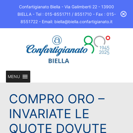
Confartigianato Biella - Via Galimberti 22 - 13900
BIELLA - Tel : 015-8551711 / 8551710 - Fax : 015-
8551722 - Email: biella@biella.confartigianato.it
MENU
COMPRO ORO –
INVARIATE LE
QUOTE DOVUTE