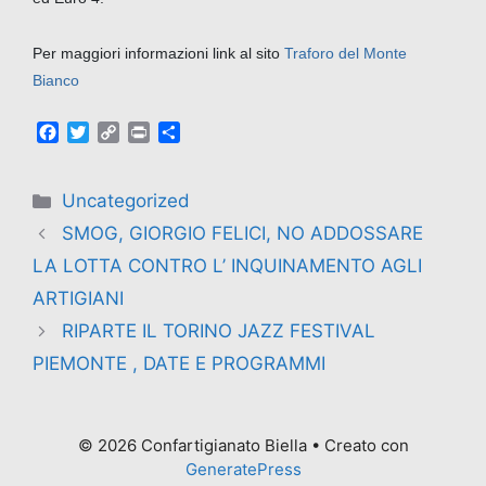
Per maggiori informazioni link al sito
Traforo del Monte
Bianco
F
T
C
P
C
a
w
o
r
o
c
i
p
i
n
e
t
y
n
d
Uncategorized
b
t
L
t
i
SMOG, GIORGIO FELICI, NO ADDOSSARE
o
e
i
v
o
r
n
i
LA LOTTA CONTRO L’ INQUINAMENTO AGLI
k
k
d
ARTIGIANI
i
RIPARTE IL TORINO JAZZ FESTIVAL
PIEMONTE , DATE E PROGRAMMI
© 2026 Confartigianato Biella
• Creato con
GeneratePress