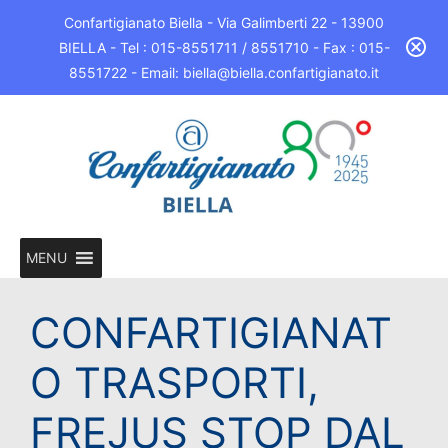
Confartigianato Biella - Via Galimberti 22 - 13900
BIELLA - Tel : 015-8551711 / 8551710 - Fax : 015-
8551722 - Email: biella@biella.confartigianato.it
MENU
CONFARTIGIANAT
O TRASPORTI,
FREJUS STOP DAL