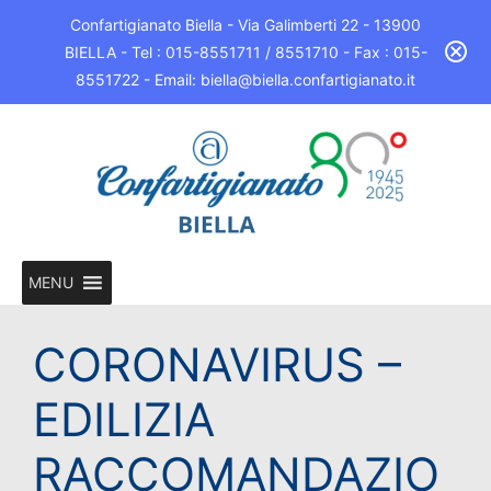
Confartigianato Biella - Via Galimberti 22 - 13900
BIELLA - Tel : 015-8551711 / 8551710 - Fax : 015-
8551722 - Email: biella@biella.confartigianato.it
MENU
CORONAVIRUS –
EDILIZIA
RACCOMANDAZIO