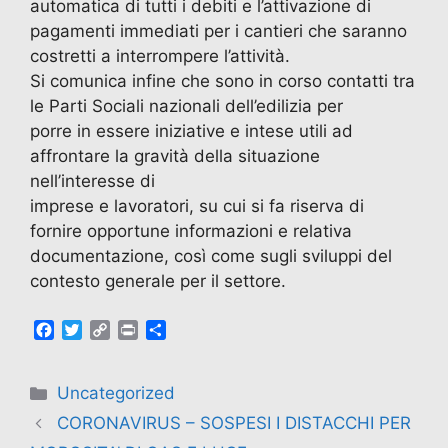
automatica di tutti i debiti e l’attivazione di
pagamenti immediati per i cantieri che saranno
costretti a interrompere l’attività.
Si comunica infine che sono in corso contatti tra
le Parti Sociali nazionali dell’edilizia per
porre in essere iniziative e intese utili ad
affrontare la gravità della situazione
nell’interesse di
imprese e lavoratori, su cui si fa riserva di
fornire opportune informazioni e relativa
documentazione, così come sugli sviluppi del
contesto generale per il settore.
F
T
C
P
C
a
w
o
r
o
c
i
p
i
n
e
t
y
n
d
Uncategorized
b
t
L
t
i
CORONAVIRUS – SOSPESI I DISTACCHI PER
o
e
i
v