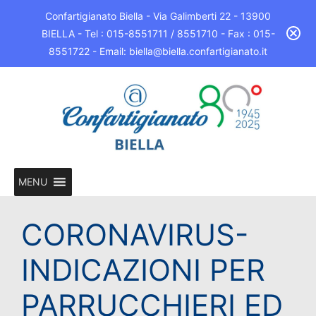
Confartigianato Biella - Via Galimberti 22 - 13900
BIELLA - Tel : 015-8551711 / 8551710 - Fax : 015-
8551722 - Email: biella@biella.confartigianato.it
MENU
CORONAVIRUS-
INDICAZIONI PER
PARRUCCHIERI ED