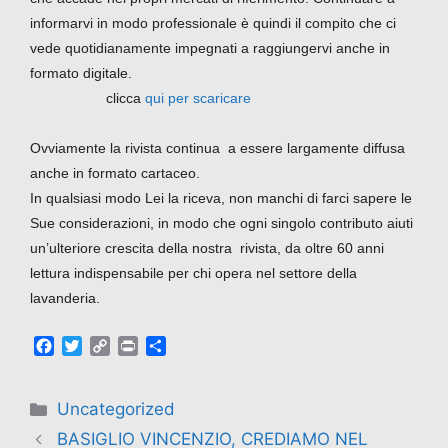
informarvi in modo professionale è quindi il compito che ci
vede quotidianamente impegnati a raggiungervi anche in
formato digitale.
clicca
qui per scaricare
Ovviamente la rivista continua a essere largamente diffusa
anche in formato cartaceo.
In qualsiasi modo Lei la riceva, non manchi di farci sapere le
Sue considerazioni, in modo che ogni singolo contributo aiuti
un’ulteriore crescita della nostra rivista, da oltre 60 anni
lettura indispensabile per chi opera nel settore della
lavanderia.
F
T
C
P
C
a
w
o
r
o
c
i
p
i
n
e
t
y
n
d
Uncategorized
b
t
L
t
i
BASIGLIO VINCENZIO, CREDIAMO NEL
o
e
i
v