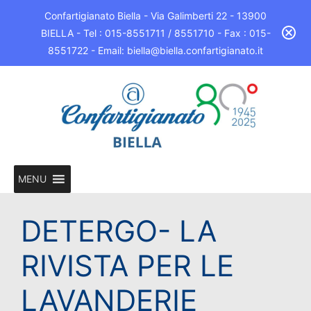
Confartigianato Biella - Via Galimberti 22 - 13900
BIELLA - Tel : 015-8551711 / 8551710 - Fax : 015-
8551722 - Email: biella@biella.confartigianato.it
MENU
DETERGO- LA
RIVISTA PER LE
LAVANDERIE