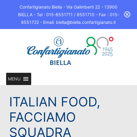
Confartigianato Biella - Via Galimberti 22 - 13900
BIELLA - Tel : 015-8551711 / 8551710 - Fax : 015-
8551722 - Email: biella@biella.confartigianato.it
MENU
ITALIAN FOOD,
FACCIAMO
SQUADRA