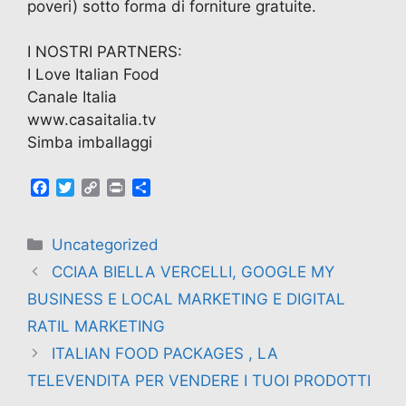
poveri) sotto forma di forniture gratuite.
I NOSTRI PARTNERS:
I Love Italian Food
Canale Italia
www.casaitalia.tv
Simba imballaggi
F
T
C
P
C
a
w
o
r
o
c
i
p
i
n
e
t
y
n
d
Uncategorized
b
t
L
t
i
CCIAA BIELLA VERCELLI, GOOGLE MY
o
e
i
v
o
r
n
i
BUSINESS E LOCAL MARKETING E DIGITAL
k
k
d
RATIL MARKETING
i
ITALIAN FOOD PACKAGES , LA
TELEVENDITA PER VENDERE I TUOI PRODOTTI