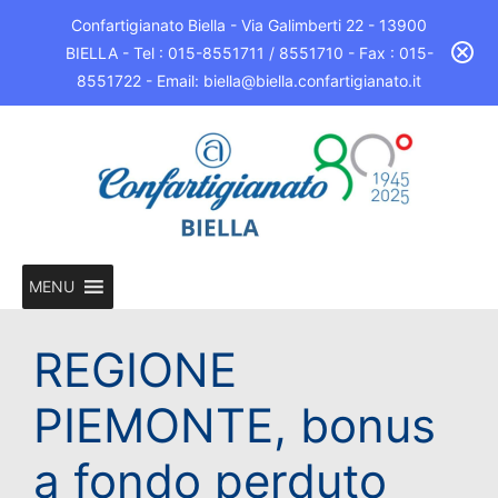
Confartigianato Biella - Via Galimberti 22 - 13900
BIELLA - Tel : 015-8551711 / 8551710 - Fax : 015-
8551722 - Email: biella@biella.confartigianato.it
MENU
REGIONE
PIEMONTE, bonus
a fondo perduto