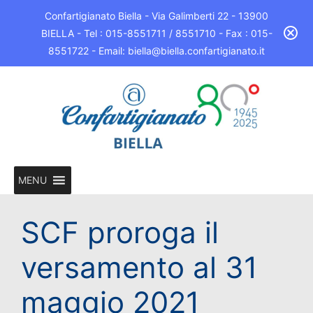
Confartigianato Biella - Via Galimberti 22 - 13900
BIELLA - Tel : 015-8551711 / 8551710 - Fax : 015-
8551722 - Email: biella@biella.confartigianato.it
MENU
SCF proroga il
versamento al 31
maggio 2021