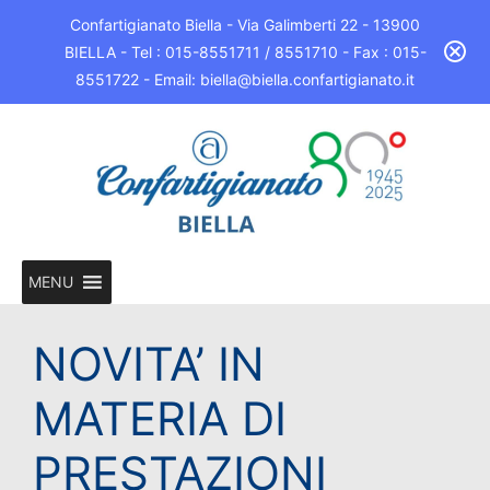
Confartigianato Biella - Via Galimberti 22 - 13900
BIELLA - Tel : 015-8551711 / 8551710 - Fax : 015-
8551722 - Email: biella@biella.confartigianato.it
MENU
NOVITA’ IN
MATERIA DI
PRESTAZIONI