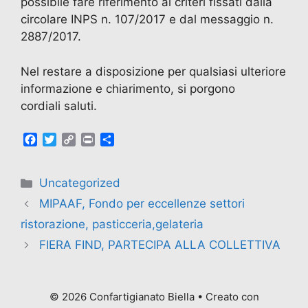
possibile fare riferimento ai criteri fissati dalla
circolare INPS n. 107/2017 e dal messaggio n.
2887/2017.
Nel restare a disposizione per qualsiasi ulteriore
informazione e chiarimento, si porgono
cordiali saluti.
F
T
C
P
C
a
w
o
r
o
c
i
p
i
n
e
t
y
n
d
Uncategorized
b
t
L
t
i
MIPAAF, Fondo per eccellenze settori
o
e
i
v
o
r
n
i
ristorazione, pasticceria,gelateria
k
k
d
FIERA FIND, PARTECIPA ALLA COLLETTIVA
i
© 2026 Confartigianato Biella
• Creato con