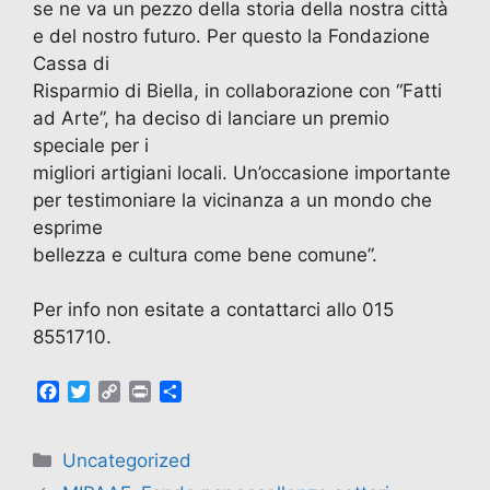
se ne va un pezzo della storia della nostra città
e del nostro futuro. Per questo la Fondazione
Cassa di
Risparmio di Biella, in collaborazione con “Fatti
ad Arte”, ha deciso di lanciare un premio
speciale per i
migliori artigiani locali. Un’occasione importante
per testimoniare la vicinanza a un mondo che
esprime
bellezza e cultura come bene comune”.
Per info non esitate a contattarci allo 015
8551710.
F
T
C
P
C
a
w
o
r
o
c
i
p
i
n
e
t
y
n
d
Uncategorized
b
t
L
t
i