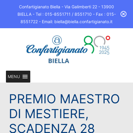
Confartigianato Biella - Via Galimberti 22 - 13900
BIELLA - Tel : 015-8551711 / 8551710 - Fax : 015-
8551722 - Email: biella@biella.confartigianato.it
MENU
PREMIO MAESTRO
DI MESTIERE,
SCADENZA 28