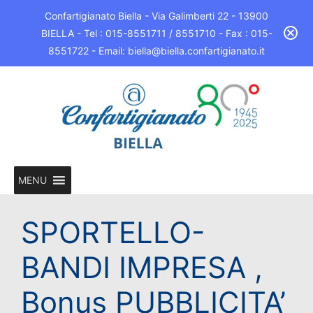
Confartigianato Biella - Via Galimberti 22 - 13900
BIELLA - Tel : 015-8551711 / 8551710 - Fax : 015-
8551722 - Email: biella@biella.confartigianato.it
MENU
SPORTELLO-
BANDI IMPRESA ,
Bonus PUBBLICITA’