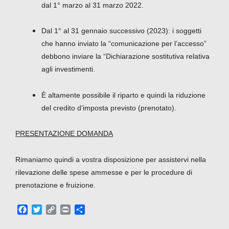
dal 1° marzo al 31 marzo 2022.
Dal 1° al 31 gennaio successivo (2023): i soggetti
che hanno inviato la “comunicazione per l’accesso”
debbono inviare la “Dichiarazione sostitutiva relativa
agli investimenti.
È altamente possibile il riparto e quindi la riduzione
del credito d’imposta previsto (prenotato).
PRESENTAZIONE DOMANDA
Rimaniamo quindi a vostra disposizione per assistervi nella
rilevazione delle spese ammesse e per le procedure di
prenotazione e fruizione.
F
T
C
P
C
a
w
o
r
o