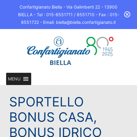
Confartigianato Biella - Via Galimberti 22 - 13900
BIELLA - Tel : 015-8551711 / 8551710 - Fax : 015-
8551722 - Email: biella@biella.confartigianato.it
MENU
SPORTELLO
BONUS CASA,
BONUS IDRICO