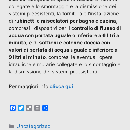
collegate e lo smontaggio e la dismissione dei
sistemi preesistenti; la fornitura e l’installazione
di
rubinetti e miscelatori per bagno e cucina
,
compresi i dispositivi per il c
ontrollo di flusso di
acqua con portata uguale o inferiore a 6 litri al
minuto
, e di
soffioni e colonne doccia con
valori di portata di acqua uguale o inferiore a
9 litri al minuto
, compresi le eventuali opere
idrauliche e murarie collegate e lo smontaggio e
la dismissione dei sistemi preesistenti.
Per maggiori info
clicca qui
F
T
C
P
C
a
w
o
r
o
c
i
p
i
n
e
t
y
n
d
Uncategorized