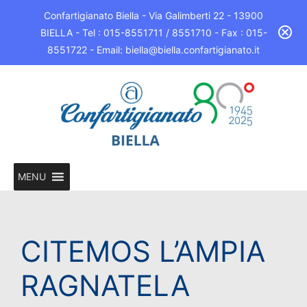
Confartigianato Biella - Via Galimberti 22 - 13900
BIELLA - Tel : 015-8551711 / 8551710 - Fax : 015-
8551722 - Email: biella@biella.confartigianato.it
MENU
CITEMOS L’AMPIA
RAGNATELA