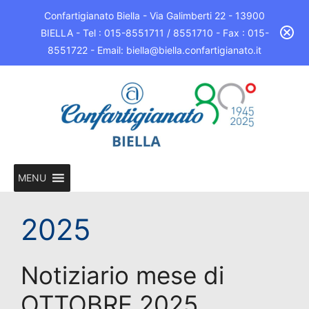
Confartigianato Biella - Via Galimberti 22 - 13900
BIELLA - Tel : 015-8551711 / 8551710 - Fax : 015-
8551722 - Email: biella@biella.confartigianato.it
MENU
2025
Notiziario mese di
OTTOBRE 2025